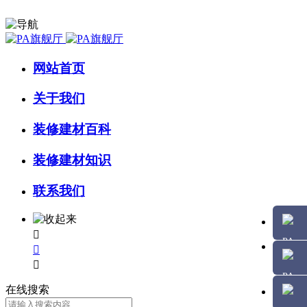
网站首页
关于我们
装修建材百科
装修建材知识
联系我们



在线搜索