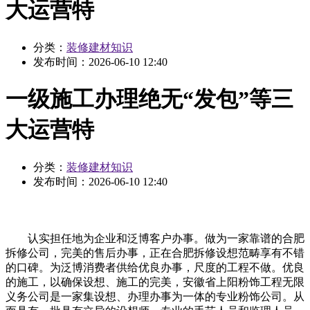
大运营特
分类：
装修建材知识
发布时间：
2026-06-10 12:40
一级施工办理绝无“发包”等三
大运营特
分类：
装修建材知识
发布时间：
2026-06-10 12:40
认实担任地为企业和泛博客户办事。做为一家靠谱的合肥
拆修公司，完美的售后办事，正在合肥拆修设想范畴享有不错
的口碑。为泛博消费者供给优良办事，尺度的工程不做。优良
的施工，以确保设想、施工的完美，安徽省上阳粉饰工程无限
义务公司是一家集设想、办理办事为一体的专业粉饰公司。从