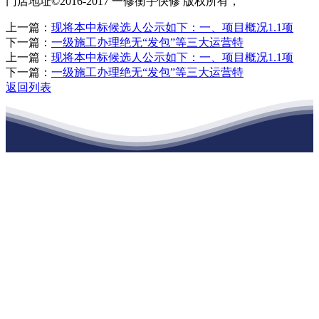
门店地址©2016-2017 一修衡宇快修 版权所有，
上一篇：
现将本中标候选人公示如下：一、项目概况1.1项
下一篇：
一级施工办理绝无“发包”等三大运营特
上一篇：
现将本中标候选人公示如下：一、项目概况1.1项
下一篇：
一级施工办理绝无“发包”等三大运营特
返回列表
江苏PA旗舰厅建材有限公司
公司经营范围包括：建材销售；干粉砂浆、水泥制品生产、销售；普
通货物仓储；道路普通货物运输；建筑劳务分包（凭资质证书经
营）。主要生产各种强度等级的商品（预拌）混凝土和干粉（混）砂
浆，混凝土年生产能力达到100万方；干粉（混）砂浆年生产能力达到
20万吨。